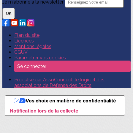
Je m'abonne à la newsletter
OK
Plan du site
Licences
Mentions légales
CGUV
Paramétrer vos cookies
Se connecter
Propulsé par AssoConnect, le logiciel des
associations de Défense des Droits
Vos choix en matière de confidentialité
Notification lors de la collecte