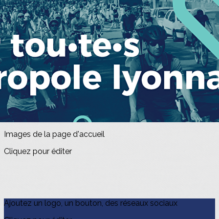
Exporter les lignes sélectionnées
Exporter toutes les colonnes
Exporter uniquement les colonnes affichées
Menu
<
>
Boutique
Evénements
?>
Images de la page d'accueil
Cliquez pour éditer
Ajoutez un logo, un bouton, des réseaux sociaux