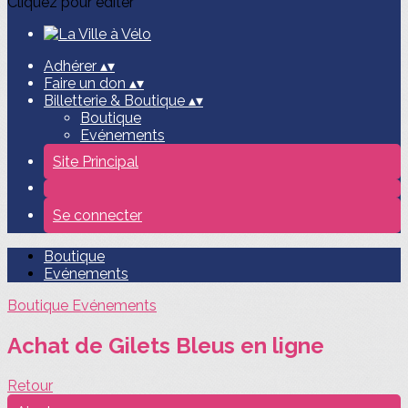
Cliquez pour éditer
Adhérer
▴
▾
Faire un don
▴
▾
Billetterie & Boutique
▴
▾
Boutique
Evénements
Site Principal
Se connecter
Boutique
Evénements
Boutique
Evénements
Achat de Gilets Bleus en ligne
Retour