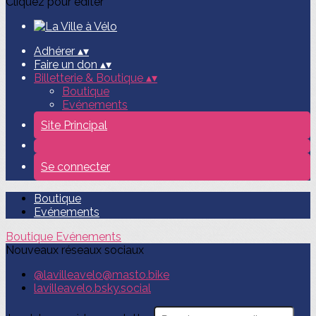
Cliquez pour éditer
Adhérer
▴
▾
Faire un don
▴
▾
Billetterie & Boutique
▴
▾
Boutique
Evénements
Site Principal
Se connecter
Boutique
Evénements
Boutique
Evénements
Nouveaux réseaux sociaux
@lavilleavelo@masto.bike
lavilleavelo.bsky.social