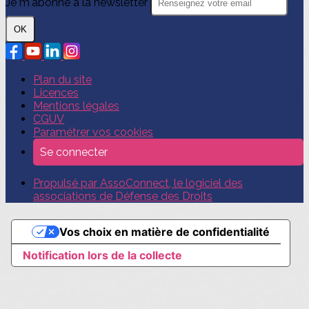
Je m'abonne à la newsletter
OK
Plan du site
Licences
Mentions légales
CGUV
Paramétrer vos cookies
Se connecter
Propulsé par AssoConnect, le logiciel des
associations de Défense des Droits
Vos choix en matière de confidentialité
Notification lors de la collecte