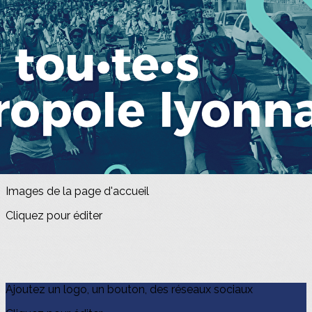
Exporter les lignes sélectionnées
Exporter toutes les colonnes
Exporter uniquement les colonnes affichées
Menu
<
>
Boutique
Evénements
?>
Images de la page d'accueil
Cliquez pour éditer
Ajoutez un logo, un bouton, des réseaux sociaux