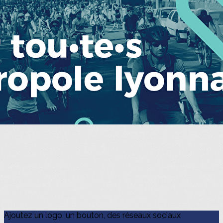
Exporter les lignes sélectionnées
Exporter toutes les colonnes
Exporter uniquement les colonnes affichées
Menu
?>
Images de la page d'accueil
Cliquez pour éditer
Ajoutez un logo, un bouton, des réseaux sociaux