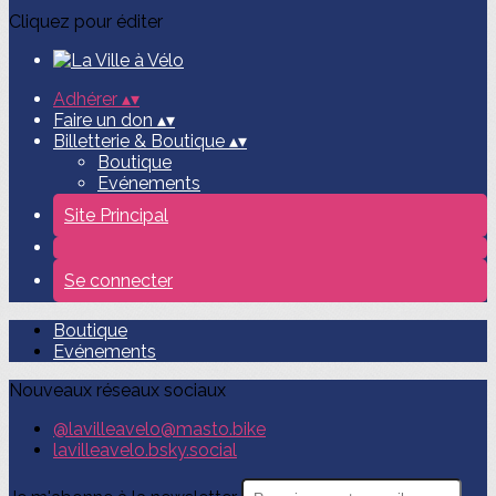
Cliquez pour éditer
Adhérer
▴
▾
Faire un don
▴
▾
Billetterie & Boutique
▴
▾
Boutique
Evénements
Site Principal
Se connecter
Boutique
Evénements
Nouveaux réseaux sociaux
@lavilleavelo@masto.bike
lavilleavelo.bsky.social