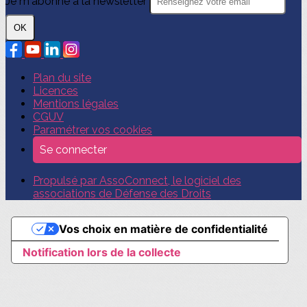
Je m'abonne à la newsletter
OK
Plan du site
Licences
Mentions légales
CGUV
Paramétrer vos cookies
Se connecter
Propulsé par AssoConnect, le logiciel des
associations de Défense des Droits
Vos choix en matière de confidentialité
Notification lors de la collecte