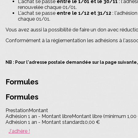
L'achat se passe
entre le 1/01 et le 30/11
: l'adhés
renouvelée chaque 01/01.
L'achat se passe
entre le 1/12 et 31/12
: l'adhésion
chaque 01/01.
Vous avez aussi la possibilité de faire un don avec réduct
Conformément à la réglementation les adhésions à l'associ
NB : Pour l'adresse postale demandée sur la page suivante, v
Formules
Formules
Prestation
Montant
Adhésion 1 an - Montant libre
Montant libre (minimum 1,00
Adhésion 1 an - Montant standard
10,00 €
J'adhère !