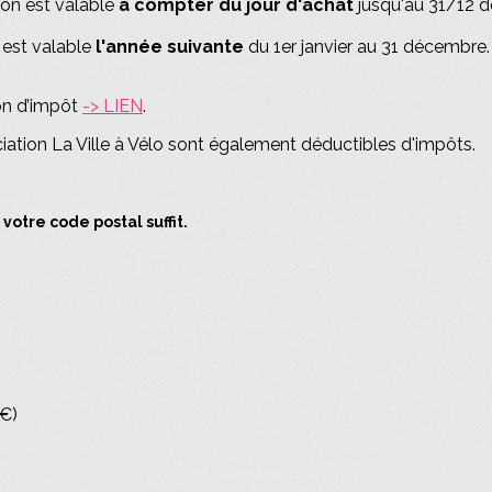
ion est valable
à compter du jour d'achat
jusqu'au 31/12 de
 est valable
l'année suivante
du 1er janvier au 31 décembre.
ion d’impôt
-> LIEN
.
ation La Ville à Vélo sont également déductibles d'impôts.
otre code postal suffit.
 €)