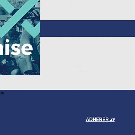
ux
ADHÉRER
▴
▾