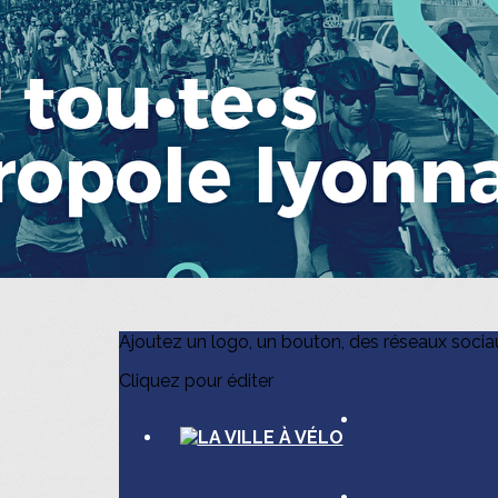
Exporter les lignes sélectionnées
Exporter toutes les colonnes
Exporter uniquement les colonnes affichées
Menu
?>
Images de la page d'accueil
Cliquez pour éditer
Ajoutez un logo, un bouton, des réseaux socia
Cliquez pour éditer