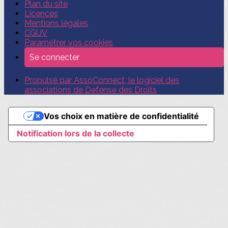
Plan du site
Licences
Mentions légales
CGUV
Paramétrer vos cookies
Se connecter
Propulsé par AssoConnect, le logiciel des
associations de Défense des Droits
Vos choix en matière de confidentialité
Notification lors de la collecte