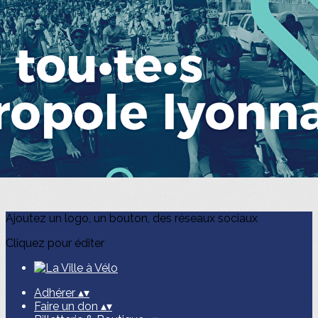
Exporter les lignes sélectionnées
Exporter toutes les colonnes
Exporter uniquement les colonnes affichées
Menu
?>
Images de la page d'accueil
Cliquez pour éditer
Ajoutez un logo, un bouton, des réseaux sociaux
Cliquez pour éditer
Adhérer
▴
▾
Faire un don
▴
▾