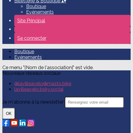
Billetterie & Boutique
▴
▾
Boutique
Evénements
Site Principal
Se connecter
Boutique
Evénements
Ce menu "[Nom de l'association]" est vide.
Nouveaux réseaux sociaux
@lavilleavelo@masto.bike
lavilleavelo.bsky.social
Je m'abonne à la newsletter
OK